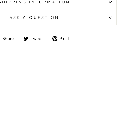
SHIPPING INFORMATION
ASK A QUESTION
Share
Tweet
Pin
Share
Tweet
Pin it
on
on
on
Facebook
Twitter
Pinterest