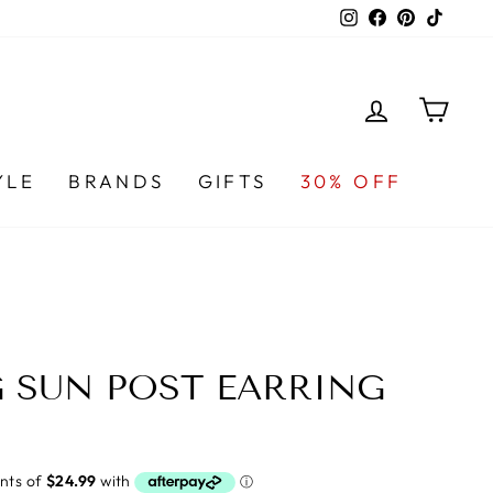
Instagram
Facebook
Pinterest
TikTo
LOG IN
CA
YLE
BRANDS
GIFTS
30% OFF
 SUN POST EARRING